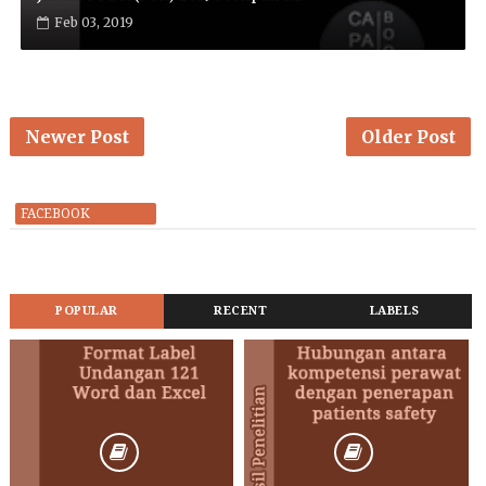
Feb 03, 2019
Newer Post
Older Post
FACEBOOK
POPULAR
RECENT
LABELS