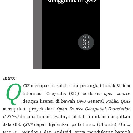
Intro:
Q
GIS
merupakan salah satu perangkat lunak Sistem
Informasi Geografis (SIG) berbasis
open sourc
e
dengan lisensi di bawah
GNU
General
Public
.
QGIS
merupakan proyek dari
Open Source Geospatial Foundation
(OSGeo)
dimana tujuan awalnya adalah untuk menampilkan
data GIS.
QGIS
dapat dijalankan pada Linux (Ubuntu), Unix,
Mac OS, Windows dan Android, serta mendukung banyak