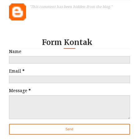
"This comment has been hidden from the blog."
Form Kontak
Name
Email
*
Message
*