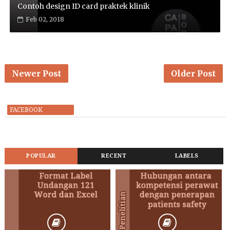
Contoh design ID card praktek klinik
Feb 02, 2018
Newer Post
Older Post
FACEBOOK
POPULAR
RECENT
LABELS