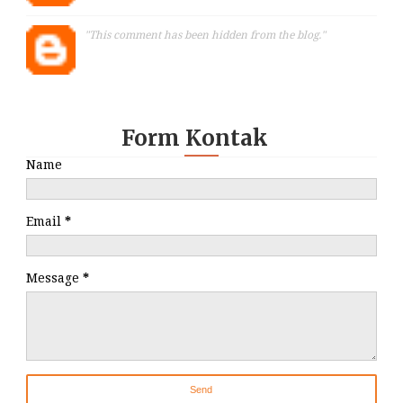
"This comment has been hidden from the blog."
Form Kontak
Name
Email
*
Message
*