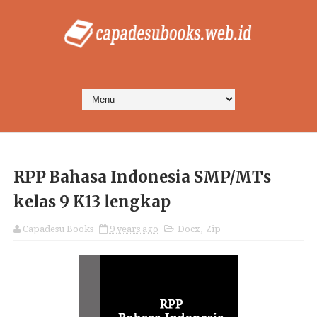
RPP Bahasa Indonesia SMP/MTs
kelas 9 K13 lengkap
Capadesu Books
9 years ago
Docx
,
Zip