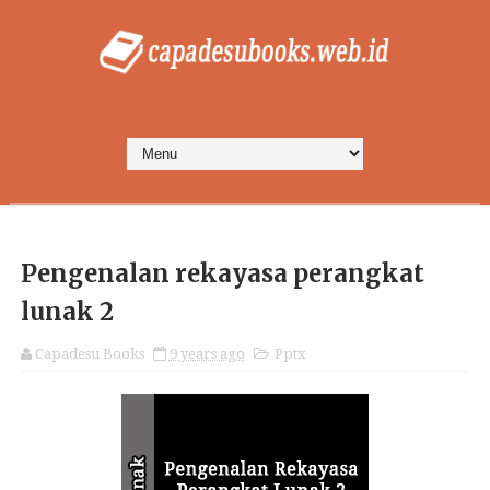
Pengenalan rekayasa perangkat
lunak 2
Capadesu Books
9 years ago
Pptx