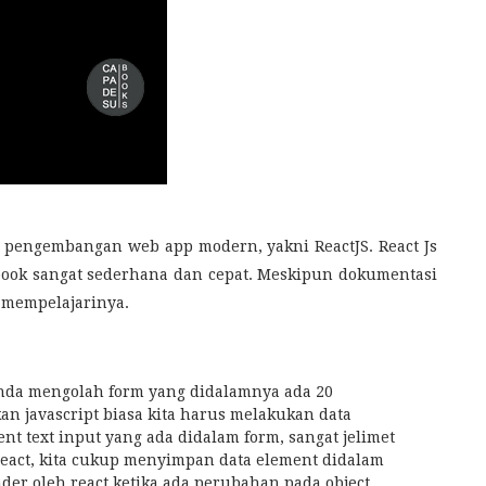
m pengembangan web app modern, yakni ReactJS. React Js
book sangat sederhana dan cepat. Meskipun dokumentasi
a mempelajarinya.
anda mengolah form yang didalamnya ada 20
kan javascript biasa kita harus melakukan data
t text input yang ada didalam form, sangat jelimet
eact, kita cukup menyimpan data element didalam
nder oleh react ketika ada perubahan pada object