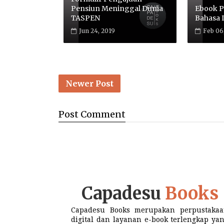
Pensiun Meninggal Dunia
Ebook P
TASPEN
Bahasa 
Jun 24, 2019
Feb 06
Newer Post
Post
Comment
Capadesu
Books
Capadesu Books merupakan perpustaka
digital dan layanan e-book terlengkap ya