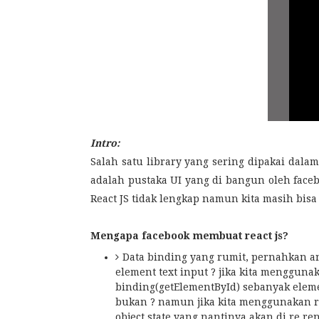
Intro:
Salah satu library yang sering dipakai dala
adalah pustaka UI yang di bangun oleh face
React JS tidak lengkap namun kita masih bis
Mengapa facebook membuat react js?
Data binding yang rumit, pernahkan 
element text input ? jika kita mengguna
binding(getElementById) sebanyak elemen
bukan ? namun jika kita menggunakan r
object state yang nantinya akan di re re