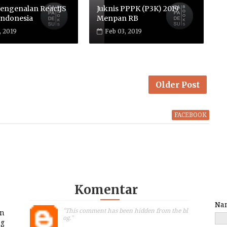
engenalan ReactJS
Juknis PPPK (P3K) 2019
Indonesia
Menpan RB
, 2019
Feb 03, 2019
Older Post
FACEBOOK
Komentar
Na
"This comment has been hidden from the bl
an
og."
ng