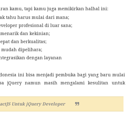
iran kamu, tapi kamu juga memikirkan halhal ini:
ak tahu harus mulai dari mana;
eveloper profesional di luar sana;
 menarik dan kekinian;
pat dan berkualitas;
n mudah dipelihara;
integrasikan dengan layanan
onesia ini bisa menjadi pembuka bagi yang baru mulai
bisa jQuery namun masih mengalami kesulitan untuk
actJS Untuk jQuery Developer