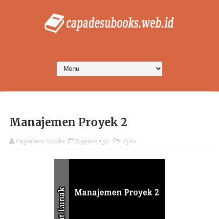
Manajemen Proyek 2
Capadesu Books
9 years ago
Pptx